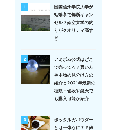
国際信州学院大学が
1
蛞蝓亭で無断キャン
セル？架空大学の釣
りがクオリティ高す
ぎ
アミボム公式はどこ
2
で売ってる？買い方
や本物の見分け方の
紹介と2021年最新の
種類・値段や楽天で
も購入可能か紹介！
ボッタルガパウダー
3
とは一体なに？？値