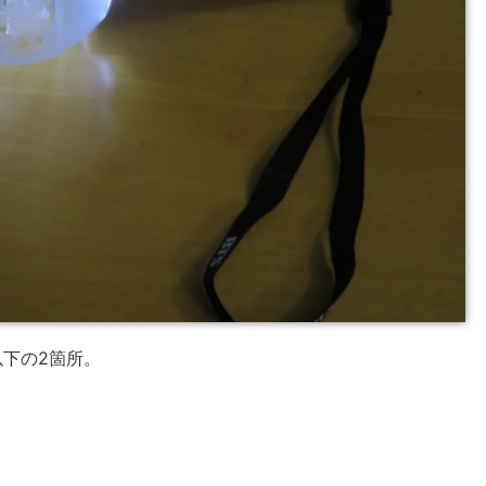
下の2箇所。